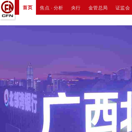
首页
焦点 · 分析
央行
金管总局
证监会