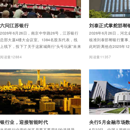
付费后查看全部内容
付费后查看全部内容
六问江苏银行
2026年6月26日，南京中华路26号，江苏银行
2026年6月26日，河
总部大厦4楼大会议室。1384名股东代表，线
核准刘泰邯郸银行董事
上线下，投下了关于这家城商行“头号玩家”未来
此时距离他在2025年1
一年走向的关键一票。
事，已经过去了近七个
阅读量12884
阅读量11357
间，行长王志刚代为履
超出监管规定的“6个月
付费后查看全部内容
付费后查看全部内容
银行业，迎接智能时代
当前银行业面临的不是要不要用AI的选择题，
6月22日，中国人民银行