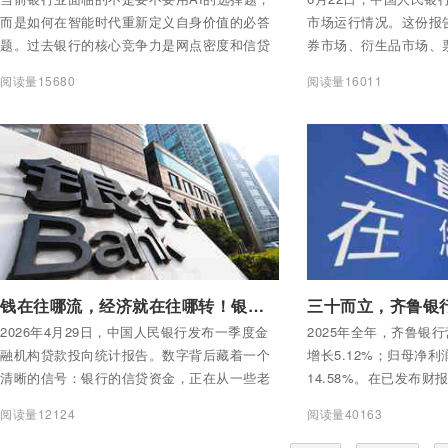
而是如何在智能时代重新定义自身价值的必答
市场运行情况。这份报
题。过去银行的核心竞争力是网点密度和信贷
券市场、衍生品市场、
规模，未来将是数据密度和算法精度。谁能率
外汇市场和股票市场七
阅读量15680
阅读量16011
先完成从“资金中介”到“智能中介”的跃迁，谁就
能在下一个十年占据主动。
付费后查看全部内容
付费后查看全部内容
钱在往哪流，经济就在往哪转！银行信贷资金正在从一些老地方撤出来，往新地方去
2026年4月29日，中国人民银行发布一季度金
2025年全年，齐鲁银行
融机构贷款投向统计报告。数字背后藏着一个
增长5.12%；归母净利
清晰的信号：银行的信贷资金，正在从一些老
14.58%。在已发布财
地方撤出来，往新地方去。
增速排名第二。
阅读量12124
阅读量40163